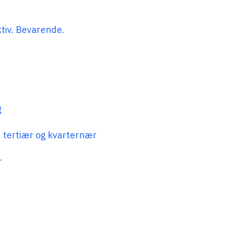
tiv. Bevarende.
g
, tertiær og kvarternær
r