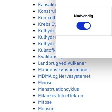
Kausalitet og korrelation
Samtykkevalg
Konstruktive pladegrænse. Detaljer
Nødvendig
Kontrolforsøg
Krebs Cyklus / Citronsyrecyklus
Kulhydrat fordøjelse. A/B niveau
Kulhydrat, Opbygning og Navngivni
Kulhydrat. Fedt. Protein. Fordøjels
Kulstofkredsløbet
Kvalitativ og Kvantitativ
Landbrug ved Vulkaner
Mandens kønshormoner
MDMA og Nervesystemet
Meiose
Menstruationcyklus
Milankovitch effekten
Mitose
Monsun