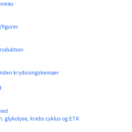
niveau
/figurer
roduktion
unden krydsningskemaer
d
ghed
. glykolyse, krebs cyklus og ETK