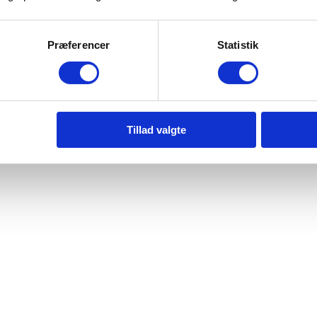
et forklaring.
Præferencer
Statistik
ng
e
Tillad valgte