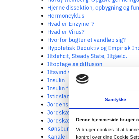
Hjerne dissektion, opbygning og fu
Hormoncyklus
Hvad er Enzymer?
Hvad er Virus?
Hvorfor bugter et vandløb sig?
Hypotetisk Deduktiv og Empirisk In
Iltdeficit, Steady State, Iltgæld.
Iltoptagelse diffusion
Iltsvind vandmiljø
Insulin
Insulin frigivelse og virkning. A/B n
Istidslandskab i Danmark
Samtykke
Jordens opbygning. Magnetfelt og 
Jordskælv
Jordskælvstriangulering – øvelse
Denne hjemmeside bruger c
Kønsbunden nedarvning. Farvebli
Vi bruger cookies til at kunn
Kanaler og pumper i celler
kontrol over dine Cookie Sett