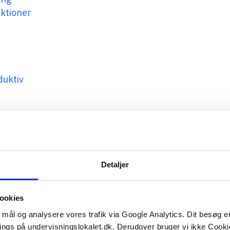
nktioner
duktiv
iveau
Detaljer
konveksion
ookies
ndhed
e mål og analysere vores trafik via Google Analytics. Dit besøg 
ings på undervisningslokalet.dk. Derudover bruger vi ikke Cookie