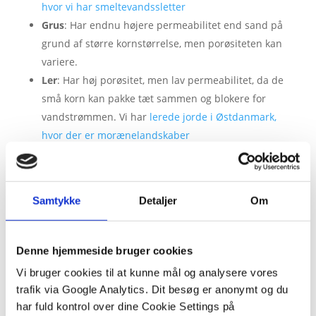
hvor vi har smeltevandssletter
Grus
: Har endnu højere permeabilitet end sand på
grund af større kornstørrelse, men porøsiteten kan
variere.
Ler
: Har høj porøsitet, men lav permeabilitet, da de
små korn kan pakke tæt sammen og blokere for
vandstrømmen. Vi har
lerede jorde i Østdanmark,
hvor der er morænelandskaber
Boost din viden om porøsitet og
permeabilitet
Samtykke
Detaljer
Om
Tegn figuren fra video
Sørg for du kender svaret på disse spørgsmål:
Denne hjemmeside bruger cookies
1) Hvordan påvirker en stor ensartet kornstørrelse
Vi bruger cookies til at kunne mål og analysere vores
porøsiteten og permeabiliteten i sedimenter?
trafik via Google Analytics. Dit besøg er anonymt og du
har fuld kontrol over dine Cookie Settings på
2) Hvorfor har godt sorterede sedimenter typisk