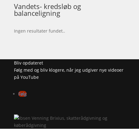
Vandets- kredsløb og
balanceligning
Ingen resultater fundet..
Bliv opdateret
Følg med og bliv klogere, når jeg udgiver nye videoer
på YouTube
Følg