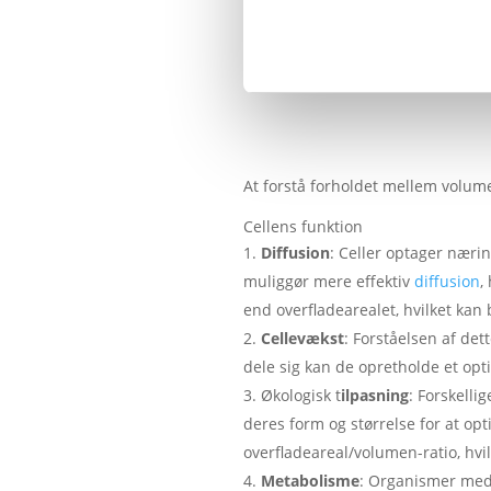
At forstå forholdet mellem volumen
Cellens funktion
Diffusion
: Celler optager nærin
muliggør mere effektiv
diffusion
,
end overfladearealet, hvilket kan
Cellevækst
: Forståelsen af det
dele sig kan de opretholde et opti
Økologisk t
ilpasning
: Forskell
deres form og størrelse for at o
overfladeareal/volumen-ratio, hvi
Metabolisme
: Organismer med 