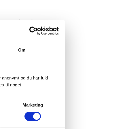
 videoen så forstår du:
Om
er anonymt og du har fuld
s til noget.
Marketing