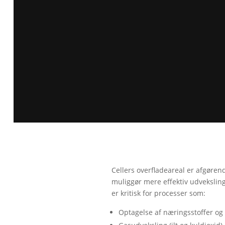
Cellers overfladeareal er afgørend
muliggør mere effektiv udvekslin
er kritisk for processer som:
Optagelse af næringsstoffer og u