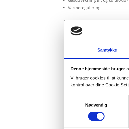
Gasudveksling (ilt og kuldioxid)
Varmeregulering
Desto mindre en celle er desto stø
Samtykke
Denne hjemmeside bruger c
Vi bruger cookies til at kunn
kontrol over dine Cookie Sett
Samtykkevalg
Nødvendig