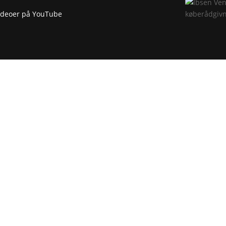
 videoer på YouTube
ORMATION
VIDEOER
okies & Privatlivspolitik
Biologi
ofil
Naturgeografi
onsorerede artikler
NV-metoder
temap
Grow Like Tomorrow