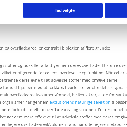
Tillad valgte
 og overfladeareal er centralt i biologien af flere grunde:
gsstoffer og udskiller affald gennem deres overflade. Et større over
 hvilket er afgørende for cellens overlevelse og funktion. Når celler
 begrænse deres evne til at udveksle stoffer med omgivelserne
te forhold hjælper med at forklare, hvorfor celler ofte deler sig, når 
malt overfladeareal/volumen-forhold, hvilket sikrer, at de fortsat ka
ige organismer har gennem
evolutionens naturlige selektion
tilpasse
ptimere forholdet mellem overfladeareal og volumen. For eksempel 
lket gør dem mere effektive til at udveksle stoffer med deres omgiv
en højere overfladeareal/volumen-ratio har ofte højere metabolisk