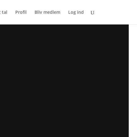
 tal
Profil
Bliv medlem
Log ind