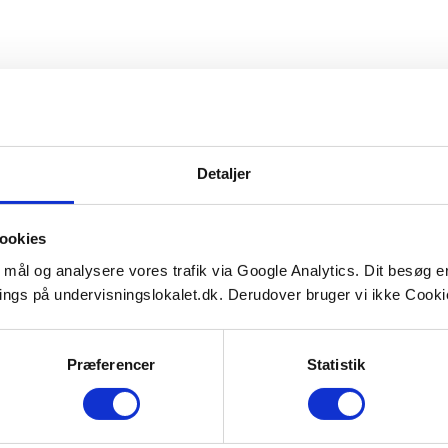
rre er dens relative overflade areal, ja det lyder mærkeligt men se
Detaljer
ookies
e mål og analysere vores trafik via Google Analytics. Dit besøg 
ings på undervisningslokalet.dk. Derudover bruger vi ikke Cookie
Præferencer
Statistik