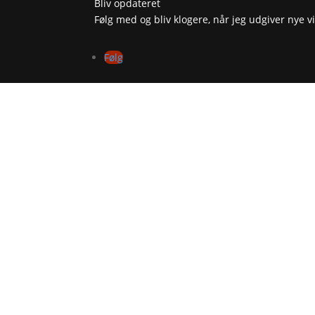
Bliv opdateret
Følg med og bliv klogere, når jeg udgiver nye
Følg
INF
Co
Pr
Sp
Si