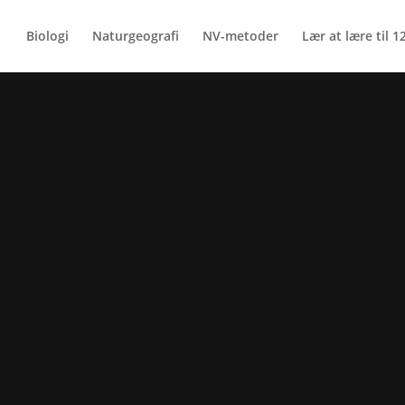
Biologi
Naturgeografi
NV-metoder
Lær at lære til 12