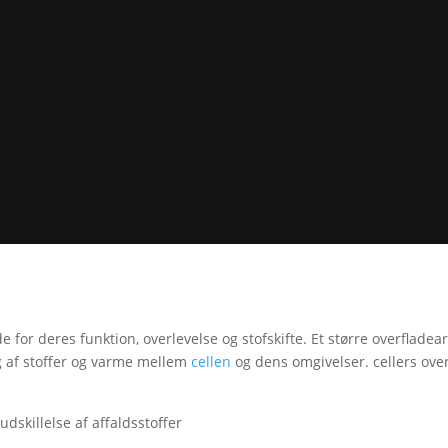
e for deres funktion, overlevelse og stofskifte. Et større overfladear
g af stoffer og varme mellem
cellen
og dens omgivelser. cellers over
dskillelse af affaldsstoffer