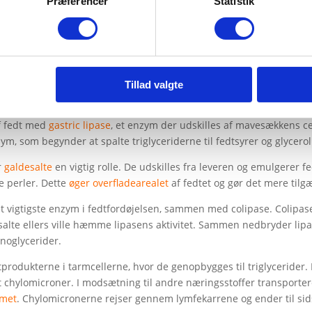
Præferencer
Statistik
️
Tillad valgte
f fedt med
gastric lipase
, et enzym der udskilles af mavesækkens cel
m, som begynder at spalte triglyceriderne til fedtsyrer og glycerol
er
galdesalte
en vigtig rolle. De udskilles fra leveren og emulgerer fe
e perler. Dette
øger overfladearealet
af fedtet og gør det mere tilg
et vigtigste enzym i fedtfordøjelsen, sammen med colipase. Colipase
esalte ellers ville hæmme lipasens aktivitet. Sammen nedbryder lipas
onoglycerider.
rodukterne i tarmcellerne, hvor de genopbygges til triglycerider. 
t chylomicroner. I modsætning til andre næringsstoffer transportere
emet
. Chylomicronerne rejser gennem lymfekarrene og ender til sid