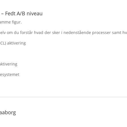
 – Fedt A/B niveau
amme figur.
selv om du forstår hvad der sker i nedenstående processer samt 
HCL) aktivering
aktivering
fesystemet
aaborg