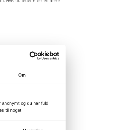
m. Hvis du leder efter en mere
Om
er anonymt og du har fuld
s til noget.