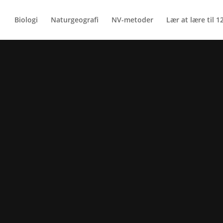
Biologi
Naturgeografi
NV-metoder
Lær at lære til 12