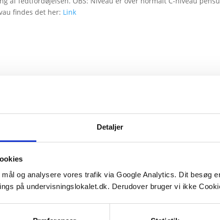
ing af fedtfordøjelsen. OBS: Niveau er over normalt C-niveau pensu
vau findes det her:
Link
Detaljer
ookies
e mål og analysere vores trafik via Google Analytics. Dit besøg 
ings på undervisningslokalet.dk. Derudover bruger vi ikke Cookie