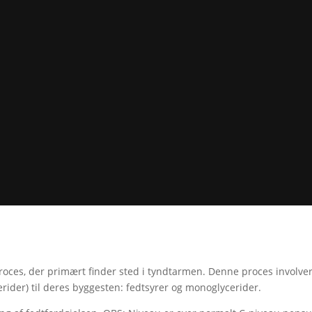
oces, der primært finder sted i tyndtarmen. Denne proces involver
erider) til deres byggesten: fedtsyrer og monoglycerider.