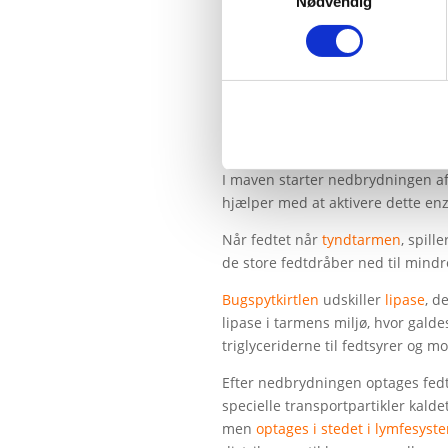
Nødvendig
Se og download tavlen fra video ☝
Resumé af forklaring fra video
:
I maven starter nedbrydningen a
hjælper med at aktivere dette enzy
Når fedtet når
tyndtarmen
, spill
de store fedtdråber ned til mindr
Bugspytkirtlen
udskiller
lipase
, d
lipase i tarmens miljø, hvor gald
triglyceriderne til fedtsyrer og m
Efter nedbrydningen optages fedtp
specielle transportpartikler kalde
men
optages i stedet i lymfesyst