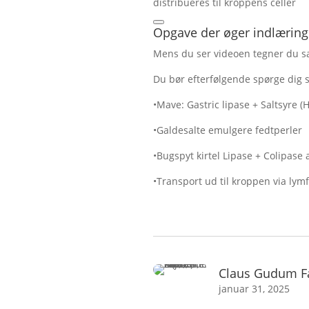
distribueres til kroppens celler
Opgave der øger indlæring
Mens du ser videoen tegner du s
Du bør efterfølgende spørge dig 
•Mave: Gastric lipase + Saltsyre (
•Galdesalte emulgere fedtperler
•Bugspyt kirtel Lipase + Colipase 
•Transport ud til kroppen via lym
Claus Gudum F
januar 31, 2025