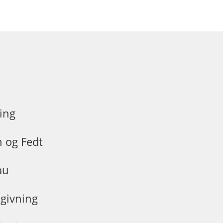
ing
n og Fedt
au
givning