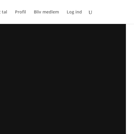
 tal
Profil
Bliv medlem
Log ind