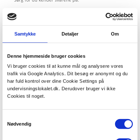
1) Hvilke slags afstrømninger findes der? og hvad
dækker de over?
2) Hvilke slags fordampning findes der? og hvad
Samtykke
Detaljer
Om
dækker de over?
3) Hvornår på året er der positiv ΔR, altså hvornår
dannes der mere grundvand? Kan du forklare
Denne hjemmeside bruger cookies
hvorfor?
Vi bruger cookies til at kunne mål og analysere vores
trafik via Google Analytics. Dit besøg er anonymt og du
4) Vandets kredsløb kræver energi for at vand kan
har fuld kontrol over dine Cookie Settings på
bevæge sig rundt i kredsløbet. Hvor kommer
undervisningslokalet.dk. Derudover bruger vi ikke
energien til at kredsløbet kan køre fra?
Cookies til noget.
Samtykkevalg
Nødvendig
Claus Gudum Faaborg
februar 01, 2025