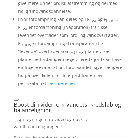
give mere underjordisk afstrømming og dermed
høj grundvandsdannelse.
Hvor fordampning kan deles op i F
og F
.
eva
trans
F
er fordampning (Evaporation) fra “ikke-
eva
levende” overflader som jord- og vandoverflader,
F
er fordampning (Transpiration) fra
trans
“levende” overflader som dyr og planter, især
planterne fordamper meget. Lerede jorde vil have
en højere evaporation, fordi vandet ligger længere
tid på overfladen, fordi lerjord har en lav
permeabiltiet,
lær mere her
Boost din viden om Vandets- kredsløb og
balanceligning
Tegn tegningen fra video og opskriv
vandbalanceligningen.
Sørg for du kender svarene på: