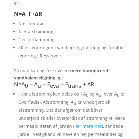
er:
N=A+F+ΔR
N er nedbør,
A er afstrømning,
F er fordampning,
Δ
R er ændringen i vandlagring i jorden, også kaldet
ændring i Resservoir.
Så man kan også skrive en
mere kompliceret
vandbalanceligning
op:
N=A
+ A
+ F
+ F
+ ΔR
0
u
eva
trans
Hvor afstrøming kan deles op i A
og A
, hvor A
er
0
u
0
Overfladisk Afstrømning, A
er Underjordisk
u
afstrømning. Det der afgør om det bliver
underjordisk eller overjordisk af strømning vil være
permeabiliteten af jorden (
lær mere her
), sandede
jorde i Vestjylland vil have en høj permeabiltiet og