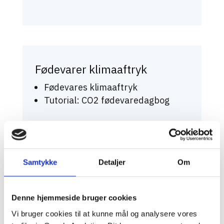
Fødevarer klimaaftryk
Fødevares klimaaftryk
Tutorial: CO2 fødevaredagbog
Samtykke
Detaljer
Om
Kredsløb: C, N, vand, geoglogi
Vandets- kredsløb og
Denne hjemmeside bruger cookies
balanceligning
Vi bruger cookies til at kunne mål og analysere vores
Kulstofs kredsløb