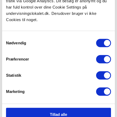
trafik via Google Analytics. Dit besøg er anonymt og du
Geologiske kredsløb
har fuld kontrol over dine Cookie Settings på
Nitrogen kredsløb
undervisningslokalet.dk. Derudover bruger vi ikke
Cookies til noget.
Samtykkevalg
Nødvendig
Feedback mekanismer
Præferencer
Albedo-Is feedback
Statistik
Marketing
Havstrømme
Tillad alle