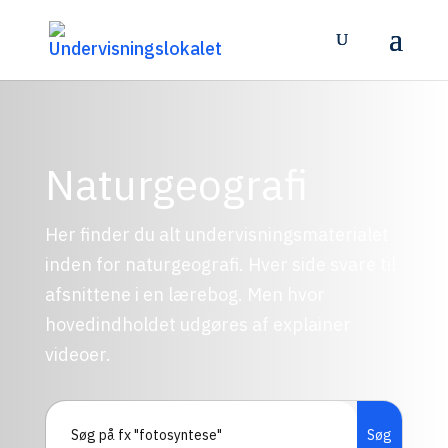
Naturgeografi
Her finder du alt undervisningsmaterialet
inden for naturgeografi. Hver side svare til
afsnittene i en lærebog. Men hvor
hovedindholdet udgøres af explainer
videoer.