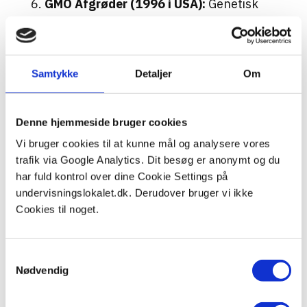
GMO Afgrøder (1996 i USA):
Genetisk
modificerede organismer (GMO) blev
introduceret i 1996, hvilket yderligere
forbedrede udbyttet og
modstandsdygtigheden af afgrøder, og
Samtykke
Detaljer
Om
dermed sikrede en stabil
fødevareforsyning.
Denne hjemmeside bruger cookies
Disse teknologiske og landbrugsmæssige
Vi bruger cookies til at kunne mål og analysere vores
trafik via Google Analytics. Dit besøg er anonymt og du
fremskridt har betydeligt øget verdens
har fuld kontrol over dine Cookie Settings på
fødevareproduktion og har vist, at
undervisningslokalet.dk. Derudover bruger vi ikke
menneskeheden kan overvinde de
Cookies til noget.
begrænsninger, som Malthus forudså.
Samtykkevalg
I dag
ser vi tegn på, at Malthus’
Nødvendig
bekymringer kan være relevante igen.
Knappe naturressourcer, kombineret med