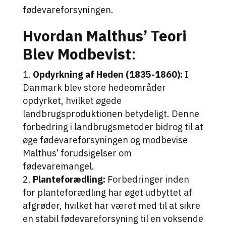
fødevareforsyningen
.
Hvordan Malthus’ Teori
Blev Modbevist
:
Opdyrkning af Heden (1835-1860):
I
Danmark blev store hedeområder
opdyrket, hvilket øgede
landbrugsproduktionen betydeligt. Denne
forbedring i landbrugsmetoder bidrog til at
øge fødevareforsyningen og modbevise
Malthus’ forudsigelser om
fødevaremangel.
Planteforædling:
Forbedringer inden
for planteforædling har øget udbyttet af
afgrøder, hvilket har været med til at sikre
en stabil fødevareforsyning til en voksende