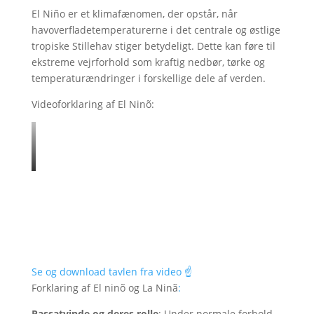
El Niño er et klimafænomen, der opstår, når
havoverfladetemperaturerne i det centrale og østlige
tropiske Stillehav stiger betydeligt. Dette kan føre til
ekstreme vejrforhold som kraftig nedbør, tørke og
temperaturændringer i forskellige dele af verden.
Videoforklaring af El Ninõ:
Se og download tavlen fra video ☝️
Forklaring af El ninõ og La Ninã
:
Passatvinde og deres rolle
: Under normale forhold