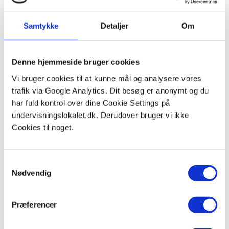
mere næringsrigt vand til overfladen.
Samtykke
Detaljer
Om
El Niño og La Niña har således betydelige
konsekvenser for både lokale og globale
klimaforhold, hvilket kan føre til ekstreme vejrforhold
Denne hjemmeside bruger cookies
som tørke og oversvømmelser i forskellige dele af
Vi bruger cookies til at kunne mål og analysere vores
verden
trafik via Google Analytics. Dit besøg er anonymt og du
Boost din viden om El Ninõ
har fuld kontrol over dine Cookie Settings på
undervisningslokalet.dk. Derudover bruger vi ikke
Tegn samme figur som gennemgås i video, skriv
Cookies til noget.
noter til tegning så du forstår alle processerne.
Kan du svare på disse spørgsmål:
Samtykkevalg
1) Hvad passatvindens rolle?
Nødvendig
2) Hvorfor opstår der upwelling?
Præferencer
3) Hvordan ændres nedbørsmønstrene under El
Ninõ?