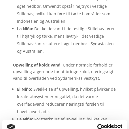
øget nedbør. Omvendt opstår højtryk i vestlige
Stillehav, hvilket kan føre til tørke i områder som
Indonesien og Australien.
La Niña:
Det kolde vand i det østlige Stillehav fører
til højtryk og tørke, mens lavtryk i det vestlige
Stillehav kan resultere i øget nedbør i Sydøstasien
og Australien.
Upwelling af koldt vand
. Under normale forhold er
upwelling afgørende for at bringe koldt, næringsrigt
vand til overfladen ved Sydamerikas vestkyst.
El Niño:
Svækkelse af upwelling, hvilket påvirker de
lokale økosystemer negativt, da det varme
overfladevand reducerer næringstilførslen til
havets overflade.
La Niña:
Forstærkning af upwelling, hvilket kan
forbedre de marine økosystemer ved at bringe