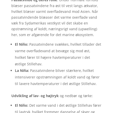
blæser passatvindene fra øst til vest langs ækvator,
hvilket blæser varmt overfladevand mod Asien. Når
passatvindende blæaser det varme overflade vand
væk fra Sydamerikas vestkyst vil det skabe en
opstrømning af koldt, næringsrigt vand (upwelling)
her, som er afgørende for det marine økosystem.
El Niño:
Passatvindene svækkes, hvilket tillader det
varme overfladevand at bevæge sig mod øst,
hvilket fører til højere havtemperaturer i det
østlige Stillehav.
La Niña:
Passatvindene bliver stærkere, hvilket
intensiverer opstrømningen af koldt vand og fører
til lavere havtemperaturer i det østlige Stillehav.
Udvikling af lav- og højtryk
og nedbør og tørke:
El Niño:
Det varme vand i det østlige Stillehav fører
til lavtryk, hvilket fremmer dannelse af skyer og