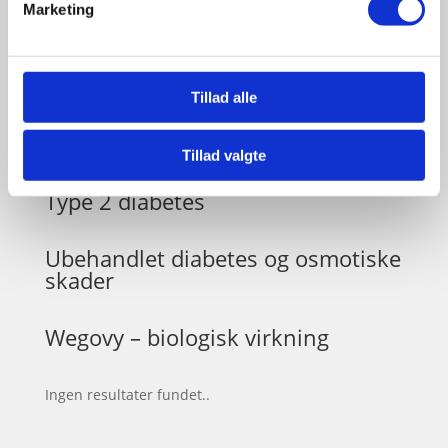
Marketing
Motions effekt på blodsukker. A/B
niveau
Tillad alle
Sult og mæthedssignaler, Leptin
og Ghrelin
Tillad valgte
Type 2 diabetes
Ubehandlet diabetes og osmotiske
skader
Wegovy – biologisk virkning
Ingen resultater fundet..