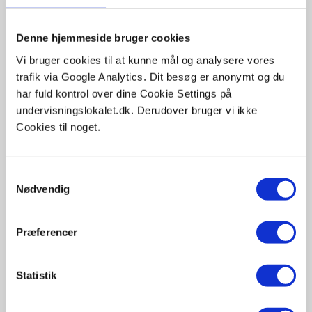
Relaterede videoer og guides
Udforsk også..
Denne hjemmeside bruger cookies
Vi bruger cookies til at kunne mål og analysere vores
CO2 udledningen fra din kost
trafik via Google Analytics. Dit besøg er anonymt og du
har fuld kontrol over dine Cookie Settings på
Fedme – en epidemi. Individ eller
undervisningslokalet.dk. Derudover bruger vi ikke
samfundsproblem?
Cookies til noget.
Glukagon
Samtykkevalg
Nødvendig
Glykæmisk indeks
Præferencer
Insulin
Statistik
Insulin frigivelse og virkning. A/B
niveau