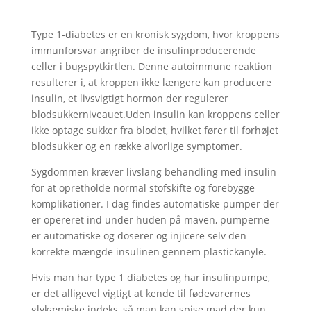
Type 1-diabetes er en kronisk sygdom, hvor kroppens
immunforsvar angriber de insulinproducerende
celler i bugspytkirtlen. Denne autoimmune reaktion
resulterer i, at kroppen ikke længere kan producere
insulin, et livsvigtigt hormon der regulerer
blodsukkerniveauet.Uden insulin kan kroppens celler
ikke optage sukker fra blodet, hvilket fører til forhøjet
blodsukker og en række alvorlige symptomer.
Sygdommen kræver livslang behandling med insulin
for at opretholde normal stofskifte og forebygge
komplikationer. I dag findes automatiske pumper der
er opereret ind under huden på maven, pumperne
er automatiske og doserer og injicere selv den
korrekte mængde insulinen gennem plastickanyle.
Hvis man har type 1 diabetes og har insulinpumpe,
er det alligevel vigtigt at kende til fødevarernes
glykæmiske indeks, så man kan spise mad der kun