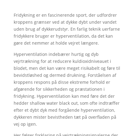
Fridykning er en fascinerende sport, der udfordrer
kroppens grænser ved at dykke dybt under vandet
uden brug af dykkerudstyr. En farlig teknik uerfarne
fridykkere bruger er hyperventilation, da det kan
gøre det nemmer at holde vejret længere.
Hyperventilation indebærer hurtig og dyb
vejrtrækning for at reducere kuldioxidniveauet i
blodet, men det kan være meget risikabelt og føre til
bevidstløshed og dermed drukning. Forståelsen af
kroppens respons på disse ekstreme forhold er
afgørende for sikkerheden og præstationen i
fridykning. Hyperventilation kan med føre det der
hedder shallow water black out, som ofte indtræffer
efter et dybt dyk med forgående hyperventilation,
dykkeren mister bevistheden tæt på overfladen på
vej op igen.
Her følger forklaring på vejrtrækningsignalerne der