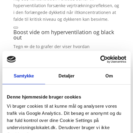
hyperventilation forsænke vejrtrækningsrefleksen, og
i den forlængede dykketid når iltkoncentrationen at
falde til kritisk niveau og dykkeren kan besvime.
Boost vide om hyperventilation og black
out
Tegn ✏️ de to grafer der viser hvordan
koncentrationen af O₂ og CO₂ som funktion af tiden
når man dykker normalt og ved hyperventilation. På
graferne skal det være tydeligt hvordan zonen for
black out nås ved hyperventilation.
Samtykke
Detaljer
Om
Sørg for du forstår:
1) Hvordan påvirker hyperventilation og pCO₂ i
Denne hjemmeside bruger cookies
blodet ?
Vi bruger cookies til at kunne mål og analysere vores
2) Hvorfor er det farligt at sænke sit pCO₂ i blodet
trafik via Google Analytics. Dit besøg er anonymt og du
ved dykning?
har fuld kontrol over dine Cookie Settings på
undervisningslokalet.dk. Derudover bruger vi ikke
3) Hvilke signaler reagerer vejrtrækningscenteret på,