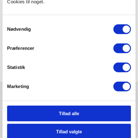
Cookies til noget.
nærmer bestemt de centrale og perifere receptorer?
Samtykkevalg
Nødvendig
Claus Gudum Faaborg
Præferencer
januar 30, 2025
Statistik
Marketing
Relaterede videoer og guides
Tillad alle
Udforsk også..
Dykkerrefleks – hold vejret
Tillad valgte