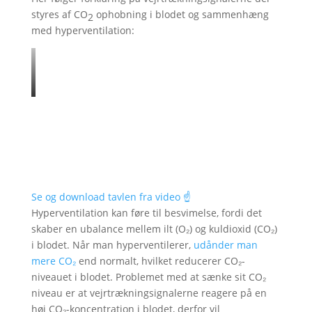
styres af CO
ophobning i blodet og sammenhæng
2
med hyperventilation:
Se og download tavlen fra video ☝️
Hyperventilation kan føre til besvimelse, fordi det
skaber en ubalance mellem ilt (O₂) og kuldioxid (CO₂)
i blodet. Når man hyperventilerer,
udånder man
mere CO₂
end normalt, hvilket reducerer CO₂-
niveauet i blodet. Problemet med at sænke sit CO₂
niveau er at vejrtrækningsignalerne reagere på en
høj CO₂-koncentration i blodet, derfor vil