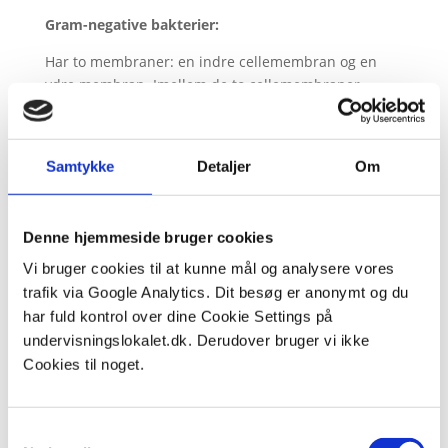
Gram-negative bakterier:
Har to membraner: en indre cellemembran og en
ydre membran. Imellem de to cellemembraner
findes et tyndere lag peptidoglykan. Denne celle kan
ikke farves med gramfarvning, da peptidoglykan
laget er beskyttet af den ydre cellemembran.
Samtykke
Detaljer
Om
Dyre og planteceller – hvad er
forskellen?
Denne hjemmeside bruger cookies
Planteceller og dyreceller adskiller sig på flere vigtige
områder. Planteceller har en cellevæg uden på deres
Vi bruger cookies til at kunne mål og analysere vores
cellemembran, cellevæggen er er
cellulose
-holdig ,
trafik via Google Analytics. Dit besøg er anonymt og du
som giver dem en fast form, mens dyreceller kun har
har fuld kontrol over dine Cookie Settings på
en fleksibel cellemembran. Grønkorn som muliggør
undervisningslokalet.dk. Derudover bruger vi ikke
fotosyntese
, findes kun i planteceller. Planteceller
Cookies til noget.
har typisk en stor central vakuole, mens dyreceller
kan have flere mindre vakuoler. Energi lagres som
stivelse
i planteceller og som glykogen i dyreceller.
Samtykkevalg