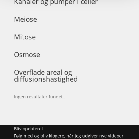
Kanaler og pumper i celler
Meiose
Mitose
Osmose
Overflade areal og
diffusionshastighed
Ingen resultater fundet..
Bliv opdateret
Følg med og bliv klogere, når jeg udgiver nye videoer