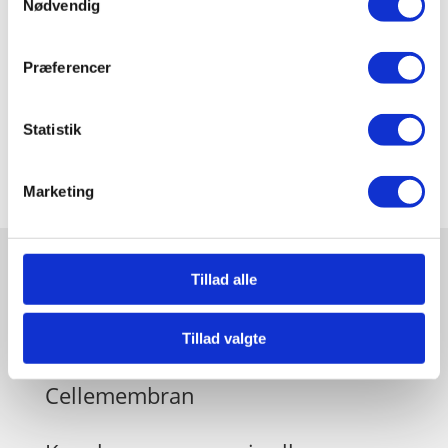
Nødvendig
Præferencer
Claus Gudum Faaborg
Statistik
januar 27, 2025
Marketing
Tillad alle
Relaterede videoer og guides
Tillad valgte
Udforsk også..
Cellemembran