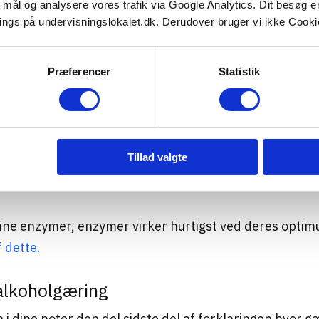
e mål og analysere vores trafik via Google Analytics. Dit besøg 
ings på undervisningslokalet.dk. Derudover bruger vi ikke Cookie
Præferencer
Statistik
Tillad valgte
a video ☝️
sine enzymer, enzymer virker hurtigst ved deres opt
f dette.
alkoholgæring
i dine noter den del sidste del af forklaringen hvor 