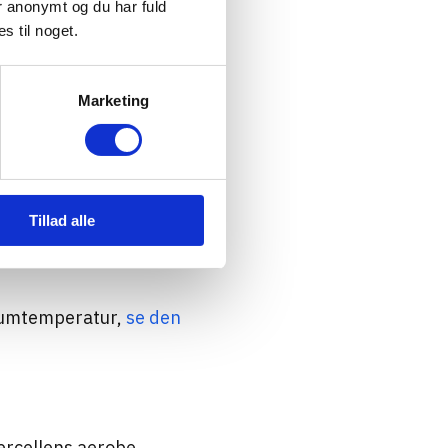
er anonymt og du har fuld
s til noget.
Marketing
Tillad alle
imumtemperatur,
se den
gærcellens aerobe