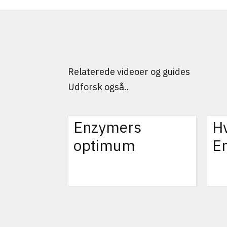
Relaterede videoer og guides
Udforsk også..
Enzymers
H
optimum
E