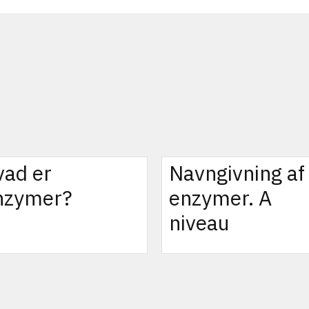
vad er
Navngivning af
nzymer?
enzymer. A
niveau