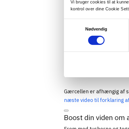
Vi bruger cookies til at kunn
kontrol over dine Cookie Sett
Samtykkevalg
Nødvendig
Se og download tavlen fr
Gærcellen er afhængig af 
næste video til forklaring a
Boost din viden om 
Frem med tusherne og tegn 