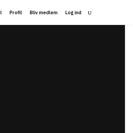
l
Profil
Bliv medlem
Log ind