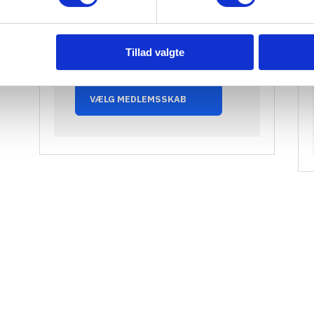
institutioner, uanset
størrelse
Tillad valgte
DKK 1.875 kr./år inkl. moms
VÆLG MEDLEMSSKAB