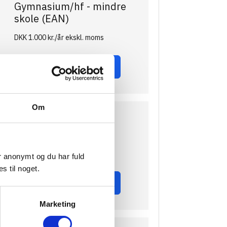
Gymnasium/hf - mindre
skole (EAN)
DKK 1.000 kr./år ekskl. moms
VÆLG MEDLEMSSKAB
Om
Gymnasium/hf - stor
skole (EAN)
DKK 1.500 kr./år ekskl. moms
er anonymt og du har fuld
s til noget.
VÆLG MEDLEMSSKAB
Marketing