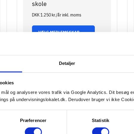
skole
DKK 1.250 kr./år inkl. moms
VÆLG MEDLEMSSKAB
Detaljer
Gymnasium/hf - stor
skole
ookies
DKK 1.875 kr./år inkl. moms
e mål og analysere vores trafik via Google Analytics. Dit besøg 
ings på undervisningslokalet.dk. Derudover bruger vi ikke Cookie
VÆLG MEDLEMSSKAB
Præferencer
Statistik
Andre uddannelses