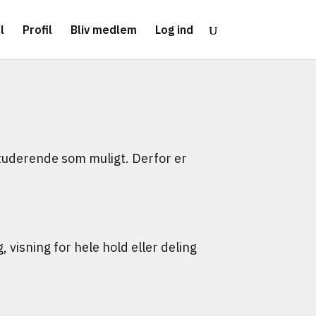
l
Profil
Bliv medlem
Log ind
 studerende som muligt. Derfor er
 visning for hele hold eller deling