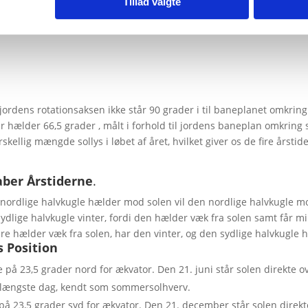
Tillad valgte
jordens rotationsaksen ikke står 90 grader i til baneplanet omkring s
er hælder 66,5 grader , målt i forhold til jordens baneplan omkrin
orskellig mængde sollys i løbet af året, hvilket giver os de fire årsti
ber Årstiderne
.
 nordlige halvkugle hælder mod solen vil den nordlige halvkugle m
dlige halvkugle vinter, fordi den hælder væk fra solen samt får m
ere hælder væk fra solen, har den vinter, og den sydlige halvkugle
 Position
e på 23,5 grader nord for ækvator. Den 21. juni står solen direkte ov
længste dag, kendt som sommersolhverv.
 på 23,5 grader syd for ækvator. Den 21. december står solen direkte