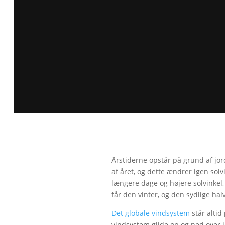
Årstiderne opstår på grund af jor
af året, og dette ændrer igen sol
længere dage og højere solvinkel,
får den vinter, og den sydlige ha
Det globale vindsystem
står altid
vindsystem glide op og ned over j