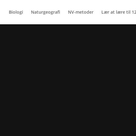
Biologi
Naturgeografi
NV-metoder
Lær at lære til 12