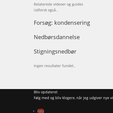
Relaterede videoer og guides
Udforsk også..
Forsøg: kondensering
Nedbørsdannelse
Stigningsnedbør
Ingen resultater fundet..
Bliv opdateret
Følg med og bliv klogere, når jeg udgiver nye
Følg