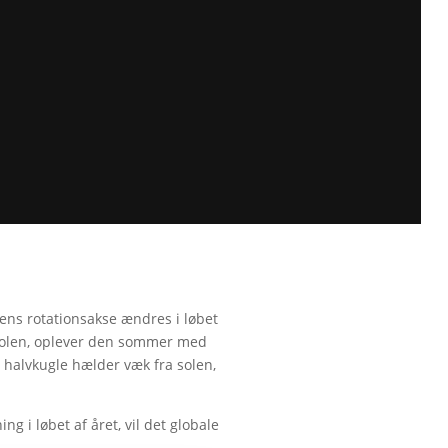
dens rotationsakse ændres i løbet
d solen, oplever den sommer med
 halvkugle hælder væk fra solen,
g i løbet af året, vil det globale