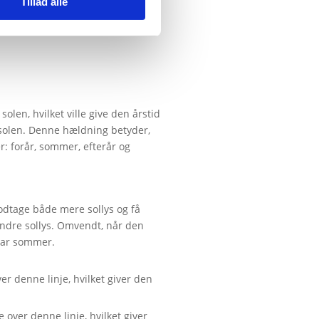
Tillad alle
olen, hvilket ville give den årstid
g solen. Denne hældning betyder,
der: forår, sommer, efterår og
odtage både mere sollys og få
indre sollys. Omvendt, når den
 har sommer.
er denne linje, hvilket giver den
 over denne linje, hvilket giver