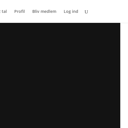
 tal
Profil
Bliv medlem
Log ind