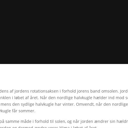
dens af jordens rotationsaksen i forhold jorens band omsolen. Jor
vinklen i løbet af året. Når den nordlige halvkugle hælder ind mo
 mens den sydlige halvkugle har vinter. Omvendt, når den nordlige
lvkugle får sommer.
 på samme måde i forhold til solen, og når jorden ændrer sin hældnin
orden og dermed ændre vores klima i løbet af året.