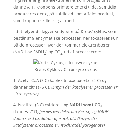
frigives energi fra elektronerne, som bruges til at
danne ATP, kroppens primære energikilde. Samtidig
produceres der også kuldioxid som affaldsprodukt,
som kroppen skiller sig af med.
I det følgende kigger vi dybere på Krebs’ cyklus, som
består af 9 enzymatiske processer, her fokuseres kun
på de processer hvor der kommer elektronbærer
(NADH og FADH
) og CO
ud af processerne:
2
2
Krebs Cyklus / Citronsyre cyklus
1: Acetyl-CoA (2 C) kobles til oxaloacetat (4 C) og
danner citrat (6 C).
(Enzym der katalyserer processen er:
Citratsyntase)
4: Isocitrat (6 C) oxideres, og
NADH samt CO₂
dannes.
(CO₂ fjernes ved dekarboxylering, og NADH
dannes ved oxidation af isocitrat.)
(Enzym der
katalyserer processen er: Isocitratdehydrogenase)