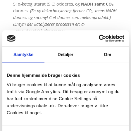
5: α-ketoglutarat (5 C) oxideres, og
NADH samt CO₂
dannes.
(En ny dekarboxylering fjerner CO₂, mens NADH
dannes, og succinyl-CoA dannes som mellemprodukt.)
(Enzym der katalyserer processen er: α-
ketoglutaratdehydrogenase)
6: Succinyl-CoA omdannes til succinat, og
ATP/GTP
dannes.
(Enzym der katalyserer processen er: Succinyl-
Samtykke
Detaljer
Om
CoA syntetase)
7: Succinat oxideres til fumarat, og
FADH₂
dannes.
(Elektroner overføres til FAD, som reduceres til FADH₂.)
Denne hjemmeside bruger cookies
(Enzym der katalyserer processen er:
Vi bruger cookies til at kunne mål og analysere vores
Succinatdehydrogenase)
trafik via Google Analytics. Dit besøg er anonymt og du
9: Malat oxideres til oxaloacetat, og
NADH
dannes.
har fuld kontrol over dine Cookie Settings på
(Oxidation af malat giver den sidste NADH i cyklussen.)
undervisningslokalet.dk. Derudover bruger vi ikke
(Enzym der katalyserer processen er:
Cookies til noget.
Malatdehydrogenase)
Cyklussen starter herfter forfra med en ny