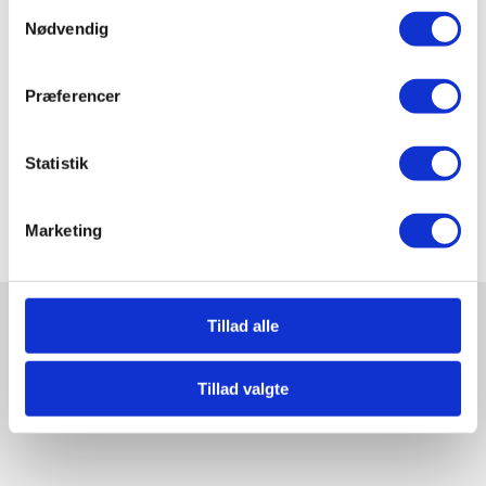
Samtykkevalg
acetylgruppe fra acetyl-CoA.
Nødvendig
Præferencer
Claus Gudum Faaborg
Statistik
marts 13, 2025
Marketing
Tillad alle
Relaterede videoer og guides
Tillad valgte
Udforsk også..
Elektrontransportkæden /