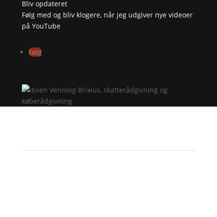
Bliv opdateret
Følg med og bliv klogere, når jeg udgiver nye videoer
på YouTube
Følg