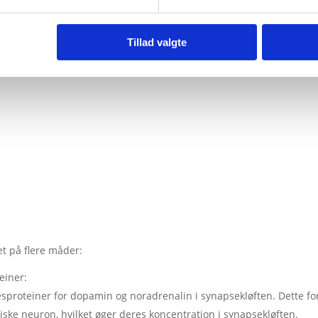
Tillad valgte
t på flere måder:
einer:
proteiner for dopamin og noradrenalin i synapsekløften. Dette fo
ske neuron, hvilket øger deres koncentration i synapsekløften.