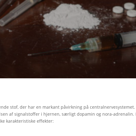
ende stof, der har en markant påvirkning på centralnervesystemet. 
en af signalstoffer i hjernen, særligt dopamin og nora-adrenalin.
e karakteristiske effekter: