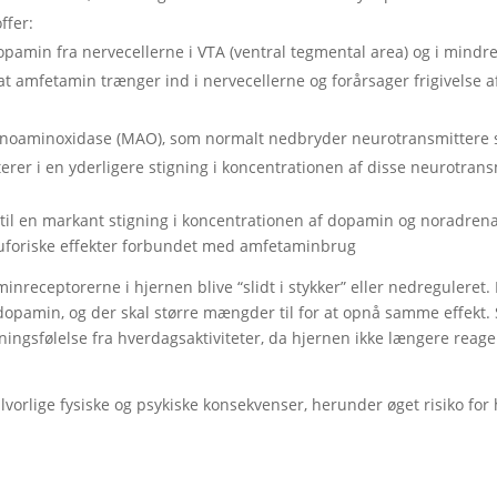
ffer:
pamin fra nervecellerne i VTA (ventral tegmental area) og i mindre
t amfetamin trænger ind i nervecellerne og forårsager frigivelse a
aminoxidase (MAO), som normalt nedbryder neurotransmittere s
er i en yderligere stigning i koncentrationen af disse neurotransm
til en markant stigning i koncentrationen af dopamin og noradrenal
euforiske effekter forbundet med amfetaminbrug
receptorerne i hjernen blive “slidt i stykker” eller nedreguleret. 
dopamin, og der skal større mængder til for at opnå samme effekt.
ingsfølelse fra hverdagsaktiviteter, da hjernen ikke længere reage
vorlige fysiske og psykiske konsekvenser, herunder øget risiko fo