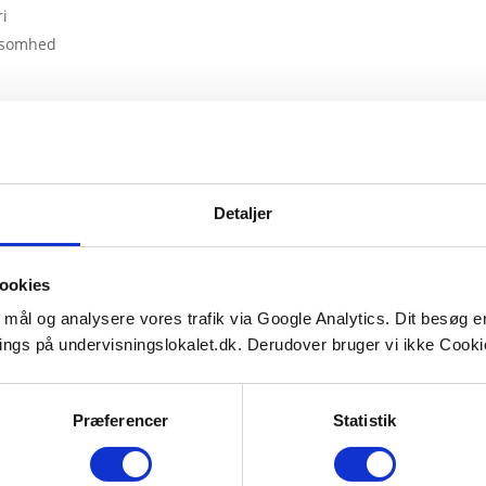
ri
ksomhed
emet kan sammenlignes med en kraftig acceleration af hjernens no
ke del af vores nervesystem, også kaldet kamp/flugt tilstand. Dett
vorlige konsekvenser for både hjernens kemi og kroppens generelle
Detaljer
rdan Amfetamin på virker nervecellerne i hjernen:
ookies
e mål og analysere vores trafik via Google Analytics. Dit besøg 
ings på undervisningslokalet.dk. Derudover bruger vi ikke Cookie
Præferencer
Statistik