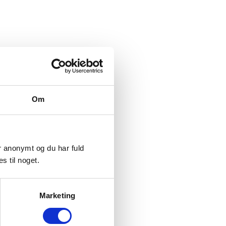
rmale funktioner – svarende til
e kan i første omgang opleves som
 tilstand ved længerevarende
Om
er anonymt og du har fuld
s til noget.
Marketing