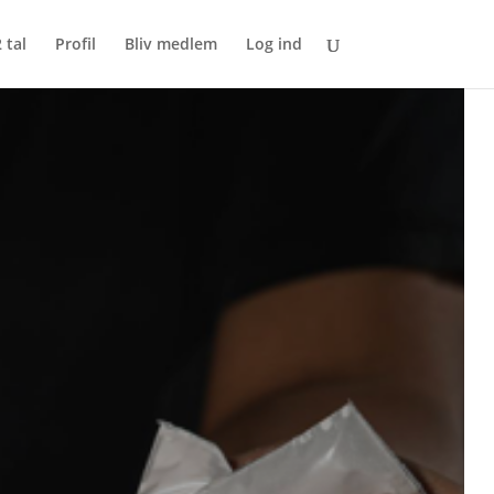
 tal
Profil
Bliv medlem
Log ind