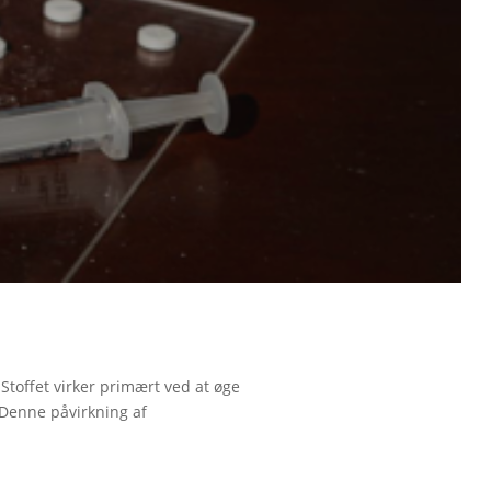
Stoffet virker primært ved at øge
 Denne påvirkning af