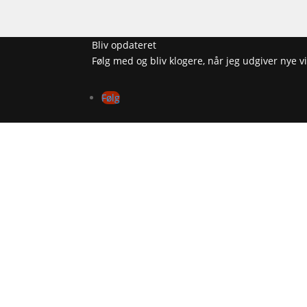
Bliv opdateret
Følg med og bliv klogere, når jeg udgiver nye
Følg
INF
Co
Pr