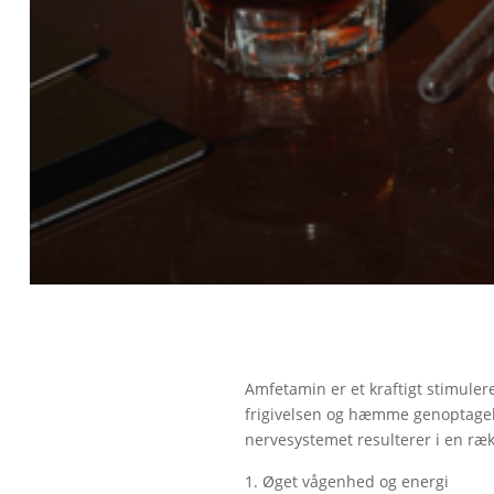
Amfetamin er et kraftigt stimuler
frigivelsen og hæmme genoptagels
nervesystemet resulterer i en rækk
Øget vågenhed og energi