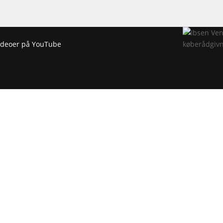
 videoer på YouTube
ORMATION
VIDEOER
okies & Privatlivspolitik
Biologi
ofil
Naturgeografi