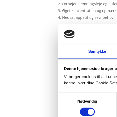
Forhøjet stemningsleje og eufo
Øget koncentration og opmær
Nedsat appetit og søvnbehov
Amfetamins virkning på nervesyst
at vi kommer over i den sympastis
positivt af brugeren, men har al
brug
Samtykke
Her er en video der forklarer hvo
Denne hjemmeside bruger c
Vi bruger cookies til at kunn
kontrol over dine Cookie Sett
Samtykkevalg
Nødvendig