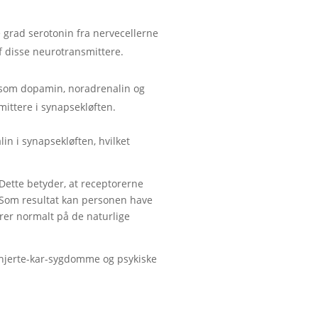
 grad serotonin fra nervecellerne
f disse neurotransmittere.
om dopamin, noradrenalin og
ittere i synapsekløften.
in i synapsekløften, hvilket
Dette betyder, at receptorerne
 Som resultat kan personen have
rer normalt på de naturlige
r hjerte-kar-sygdomme og psykiske