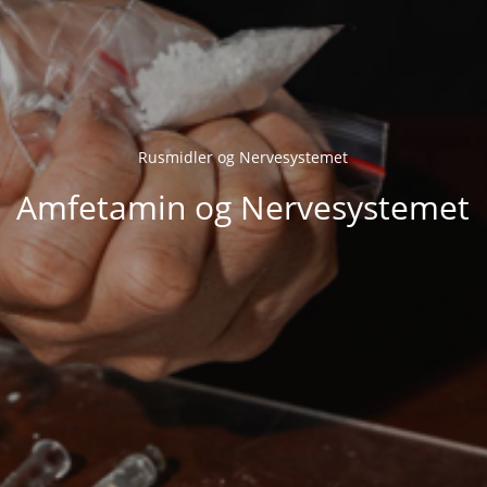
Rusmidler og Nervesystemet
Amfetamin og Nervesystemet