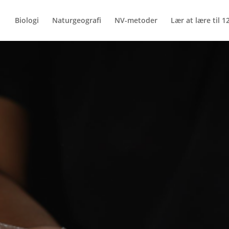
Biologi
Naturgeografi
NV-metoder
Lær at lære til 12