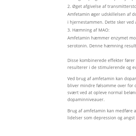
Øget afgivelse af transmittersto
Amfetamin øger udskillelsen af do
i hjernestammen. Dette sker ved a
Hæmning af MAO:
Amfetamin hæmmer enzymet mono
serotonin. Denne hæmning resulter
Disse kombinerede effekter fører 
resulterer i de stimulerende og 
Ved brug af amfetamin kan dopamin
bliver mindre følsomme over for 
svært ved at opleve normal belønn
dopaminniveauer.
Brug af amfetamin kan medføre al
lidelser som depression og angst