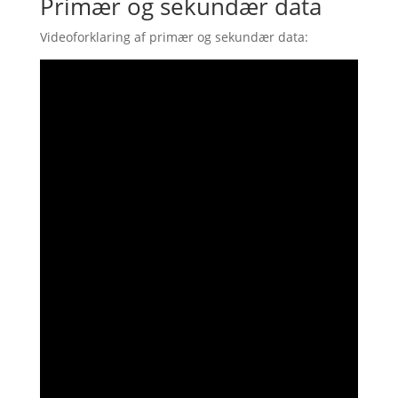
Primær og sekundær data
Videoforklaring af primær og sekundær data: