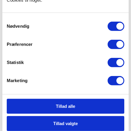
Cookies til noget.
motion hver uge, og hvilke faktorer de mener
påvirker deres vægt. Denne dataindsamling ville give
eleven indsigt i lokale tendenser og personlige
Samtykkevalg
oplevelser med fedme.
Nødvendig
Sekundære data
Eleven kan også anvende sekundære data ved at
Præferencer
analysere eksisterende statistikker og rapporter fra
sundhedsmyndigheder, såsom WHO eller
Statistik
Sundhedsstyrelsen, om fedmeprævalens og årsager
på nationalt eller globalt plan. Derudover kan eleven
gennemgå videnskabelige artikler og bøger, der
Marketing
beskriver tidligere forskning om fedme, dens
konsekvenser og mulige løsninger.
Vigtige overvejelser ved dataindsamling
:
Tillad alle
Primære data:
Reliabilitet:
Eleven skal sikre, at spørgeskemaet er
Tillad valgte
klart og forståeligt, så det kan give konsistente