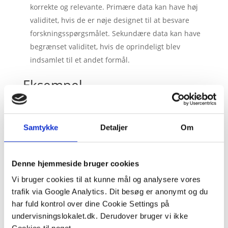
korrekte og relevante. Primære data kan have høj
validitet, hvis de er nøje designet til at besvare
forskningsspørgsmålet. Sekundære data kan have
begrænset validitet, hvis de oprindeligt blev
indsamlet til et andet formål.
Eksempel
En gymnasieelev, der skriver en SRP
(Studieretningsprojekt) om fedmeepidemien, kan
vælge at kombinere primære og sekundære data for
Samtykke
Detaljer
Om
at få en dybdegående forståelse af emnet.
Primære data
Denne hjemmeside bruger cookies
For at indsamle primære data kunne eleven udføre
Vi bruger cookies til at kunne mål og analysere vores
en spørgeskemaundersøgelse blandt elever på
skolen for at undersøge deres kostvaner, fysiske
trafik via Google Analytics. Dit besøg er anonymt og du
aktivitetsniveau og holdninger til sundhed.
har fuld kontrol over dine Cookie Settings på
Spørgeskemaet kunne indeholde spørgsmål om, hvor
undervisningslokalet.dk. Derudover bruger vi ikke
ofte de spiser fastfood, hvor meget tid de bruger på