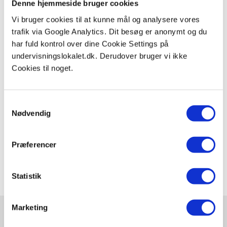
Denne hjemmeside bruger cookies
skalaen hvor meget kraftiger er det på 4
Vi bruger cookies til at kunne mål og analysere vores
så end det på 2? Hvad kalder man den
trafik via Google Analytics. Dit besøg er anonymt og du
skala som richter skalaen er opbygget
har fuld kontrol over dine Cookie Settings på
undervisningslokalet.dk. Derudover bruger vi ikke
efter?
Cookies til noget.
Samtykkevalg
Nødvendig
Claus Gudum Faaborg
Præferencer
februar 01, 2025
Statistik
Marketing