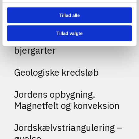
Relaterede videoer og guides
Tillad alle
Udforsk også..
Tillad valgte
Forsøg: Densitet af
bjergarter
Geologiske kredsløb
Jordens opbygning.
Magnetfelt og konveksion
Jordskælvstriangulering –
øvelse