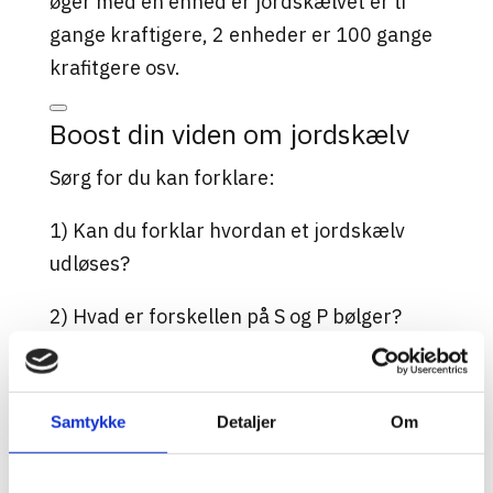
øger med én enhed er jordskælvet er ti
gange kraftigere, 2 enheder er 100 gange
krafitgere osv.
Boost din viden om jordskælv
Sørg for du kan forklare:
1) Kan du forklar hvordan et jordskælv
udløses?
2) Hvad er forskellen på S og P bølger?
hvad kan de passere igennem –
fast/flydende materiale?
Samtykke
Detaljer
Om
3) Hvilken jordskælvsbølge er hurtigst?
4) Hvis et jordskælv måler 2 og 4 på richter