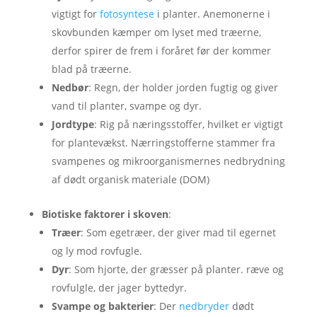
vigtigt for
fotosyntese
i planter. Anemonerne i
skovbunden kæmper om lyset med træerne,
derfor spirer de frem i foråret før der kommer
blad på træerne.
Nedbør
: Regn, der holder jorden fugtig og giver
vand til planter, svampe og dyr.
Jordtype
: Rig på næringsstoffer, hvilket er vigtigt
for plantevækst. Nærringstofferne stammer fra
svampenes og mikroorganismernes nedbrydning
af dødt organisk materiale (DOM)
Biotiske faktorer i skoven
:
Træer
: Som egetræer, der giver mad til egernet
og ly mod rovfugle.
Dyr
: Som hjorte, der græsser på planter. ræve og
rovfulgle, der jager byttedyr.
Svampe og bakterier
: Der
nedbryder
dødt