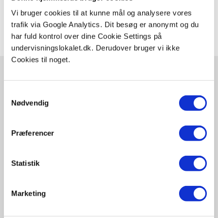
Claus Gudum Faaborg
januar 14, 2025
Vi bruger cookies til at kunne mål og analysere vores
trafik via Google Analytics. Dit besøg er anonymt og du
har fuld kontrol over dine Cookie Settings på
undervisningslokalet.dk. Derudover bruger vi ikke
Cookies til noget.
Samtykkevalg
Relaterede videoer og guides
Nødvendig
Udforsk også..
Præferencer
Økosystem og biotiske / abiotiske
faktorer
Statistik
Begrænsende faktor
Marketing
Fødekæder