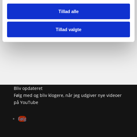
Nettoprimærproduktion og
Tillad alle
bruttoproduktion
Tillad valgte
Vandets- kredsløb og
balanceligning
Ingen resultater fundet..
Bliv opdateret
Følg med og bliv klogere, når jeg udgiver nye videoer
på YouTube
Følg