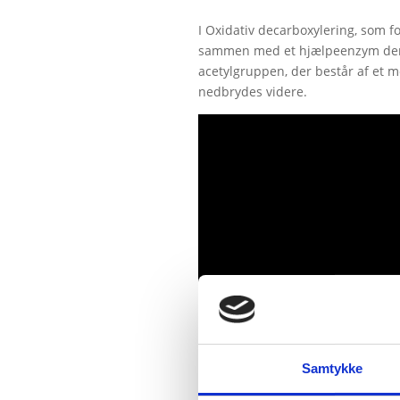
I Oxidativ decarboxylering, som f
sammen med et hjælpeenzym der h
acetylgruppen, der består af et m
nedbrydes videre.
Samtykke