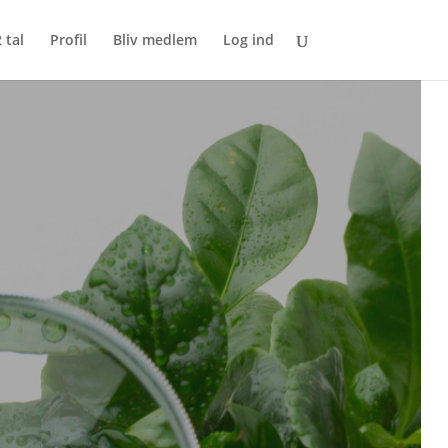
 tal
Profil
Bliv medlem
Log ind