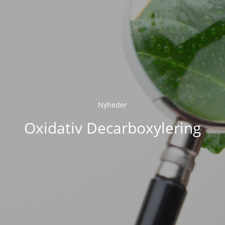
Nyheder
Oxidativ Decarboxylering