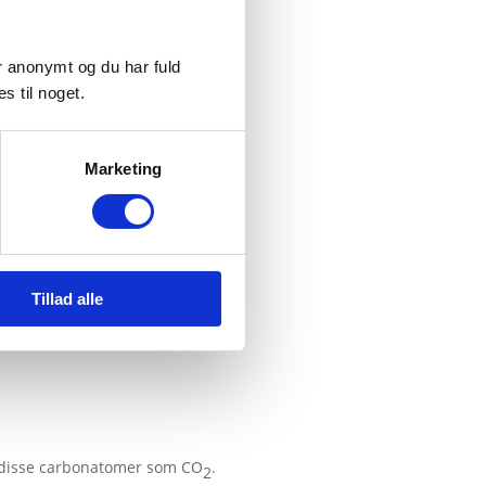
er anonymt og du har fuld
s til noget.
Marketing
Tillad alle
af disse carbonatomer som CO
.
2