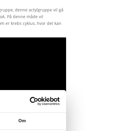
lgruppe, denne actylgruppe vil gå
oA. På denne måde vil
m er krebs cyklus, hvor det kan
Om