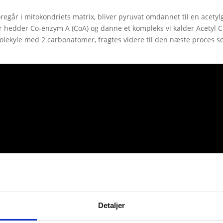
oregår i mitokondriets matrix, bliver pyruvat omdannet til en acety
edder Co-enzym A (CoA) og danne et kompleks vi kalder Acetyl C
olekyle med 2 carbonatomer, fragtes videre til den næste proces so
Detaljer