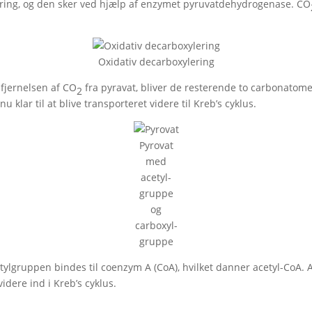
ring, og den sker ved hjælp af enzymet pyruvatdehydrogenase. CO
Oxidativ decarboxylering
r fjernelsen af CO
fra pyravat, bliver de resterende to carbonatom
2
u klar til at blive transporteret videre til Kreb’s cyklus.
Pyrovat
med
acetyl-
gruppe
og
carboxyl-
gruppe
etylgruppen bindes til coenzym A (CoA), hvilket danner acetyl-CoA. A
idere ind i Kreb’s cyklus.