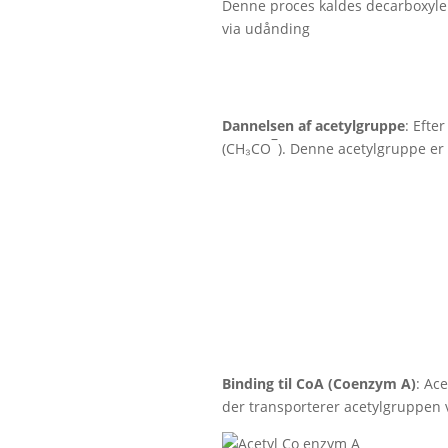
Denne proces kaldes decarboxyle
via udånding
Dannelsen af acetylgruppe
: Efte
–
(CH₃CO
). Denne acetylgruppe er n
Binding til CoA (Coenzym A)
: Ac
der transporterer acetylgruppen v