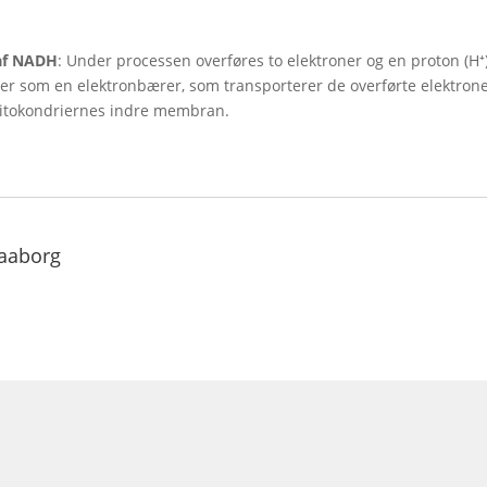
 af NADH
: Under processen overføres to elektroner og en proton (H⁺)
r som en elektronbærer, som transporterer de overførte elektroner
mitokondriernes indre membran.
aaborg