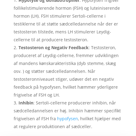
Hypofyse og Gonadotropiner
: Hypofysen frigiver
follikelstimulerende hormon (FSH) og luteiniserende
hormon (LH). FSH stimulerer Sertoli-cellerne i
testiklerne til at støtte sædcelledannelse når der er
testosteron tilstede, mens LH stimulerer Leydig-
cellerne til at producere testosteron.
Testosteron og Negativ Feedback
: Testosteron,
produceret af Leydig-cellerne, fremmer udviklingen
af mandens kønskarakteristika (dyb stemme, skæg
osv. ) og støtter sædcelledannelsen. Når
testosteronniveauet stiger, udøver det en negativ
feedback på hypofysen, hvilket hæmmer yderligere
frigivelse af FSH og LH.
Inhibin
: Sertoli-cellerne producerer inhibin, når
sædcelledannelsen er høj. Inhibin hæmmer specifikt
frigivelsen af FSH fra
hypofysen
, hvilket hjælper med
at regulere produktionen af sædceller.