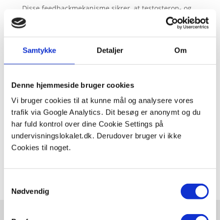
Disse feedbackmekanisme sikrer, at testosteron- og
sædprodu
Boost viden om mands kønshormoner
Samtykke
Detaljer
Om
✏️ Tegn figuren fra video der viser hvordan mandens
kønshormoner reguleres. Efter du har tegnet
tegningen skal du kunne forklare hele processen
Denne hjemmeside bruger cookies
Vi bruger cookies til at kunne mål og analysere vores
trafik via Google Analytics. Dit besøg er anonymt og du
har fuld kontrol over dine Cookie Settings på
undervisningslokalet.dk. Derudover bruger vi ikke
Claus Gudum Faaborg
Cookies til noget.
januar 30, 2025
Samtykkevalg
Nødvendig