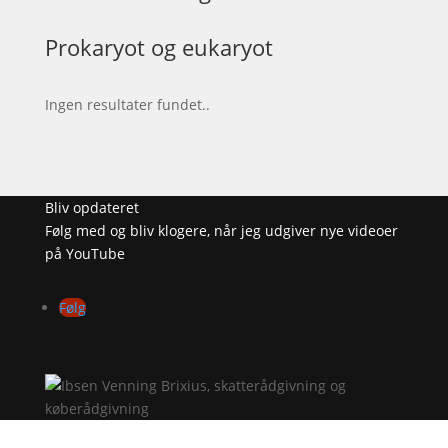
Prokaryot og eukaryot
Ingen resultater fundet..
Bliv opdateret
Følg med og bliv klogere, når jeg udgiver nye videoer
på YouTube
Følg