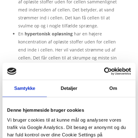
af opløste stoffer uden for cellen sammenlignet
med indersiden af cellen. Det betyder, at vand
strømmer ind i cellen. Det kan få cellen til at
svulme op og i nogle tilfælde sprænge.
En
hypertonisk opløsning
har en højere
koncentration af opløste stoffer uden for cellen
end inde i cellen. Her vil vandet strømme ud af
cellen. Det får cellen til at skrumpe og miste sin
normale form.
En
isotonisk opløsning
har samme koncentration
af opløste stoffer som cellens indre. I dette tilfælde
Samtykke
Detaljer
Om
er der ingen nettobevægelse af vand. Cellen
bevarer sin form og fungerer optimalt.
Denne hjemmeside bruger cookies
Osmose er altså en nøglemekanisme i kroppen, der
styrer, hvordan vand bevæger sig ind og ud af celler.
Vi bruger cookies til at kunne mål og analysere vores
Den er afhængig af koncentrationen af opløste
trafik via Google Analytics. Dit besøg er anonymt og du
stoffer som salt og sukker, hastigheden er også
har fuld kontrol over dine Cookie Settings på