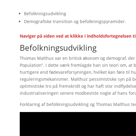
Befolkningsudvikling
Demografiske transition og befolkningspyramider.
Naviger på siden ved at klikke i indholdsfortegnelsen ti
Befolkningsudvikling
Thomas Malthus var en britisk økonom og demograf, der i
Population”. I dette værk fremlagde han sin teori om, at 
hurtigere end fødevareforsyningen, hvilket kan føre til 
reguleringsmekanismer
. Malthus’ pessimistiske syn på b
optimistiske tro på fremskridt og har haft stor indflyde
industrialiseringen senere modbeviste nogle af hans for
Forklaring af befolkningsudvikling og Thomas Malthus teo