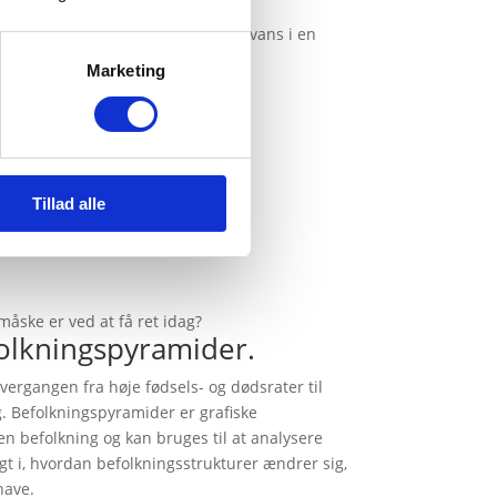
limaforandringer og miljømæssige
 om Malthus’ teorier og deres relevans i en
er for ressourcemangel.
Marketing
 Thomas Malthus
Tillad alle
vnede den?
åske er ved at få ret idag?
olkningspyramider.
vergangen fra høje fødsels- og dødsrater til
g. Befolkningspyramider er grafiske
en befolkning og kan bruges til at analysere
t i, hvordan befolkningsstrukturer ændrer sig,
have.