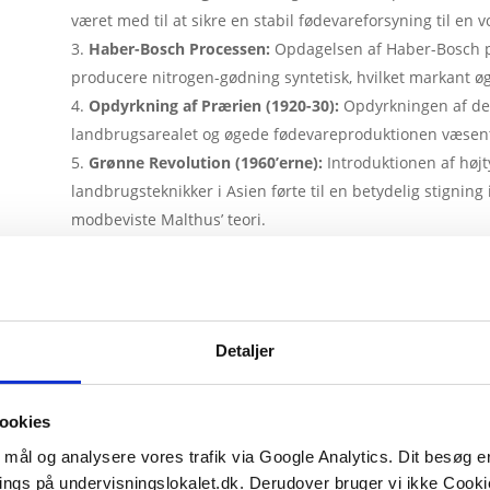
været med til at sikre en stabil fødevareforsyning til en 
Haber-Bosch Processen:
Opdagelsen af Haber-Bosch pr
producere nitrogen-gødning syntetisk, hvilket markant 
Opdyrkning af Prærien (1920-30):
Opdyrkningen af de
landbrugsarealet og øgede fødevareproduktionen væsent
Grønne Revolution (1960’erne):
Introduktionen af høj
landbrugsteknikker i Asien førte til en betydelig stigning
modbeviste Malthus’ teori.
GMO Afgrøder (1996 i USA):
Genetisk modificerede org
hvilket yderligere forbedrede udbyttet og modstandsdyg
stabil fødevareforsyning.
Detaljer
Disse teknologiske og landbrugsmæssige fremskridt har 
har vist, at menneskeheden kan overvinde de begrænsni
I dag
ser vi tegn på, at Malthus’ bekymringer kan være r
ookies
kombineret med en stigende verdensbefolkning, har ført ti
e mål og analysere vores trafik via Google Analytics. Dit besøg 
med at bremse levestandardsforbedringer
. Samtidig er
ings på undervisningslokalet.dk. Derudover bruger vi ikke Cookie