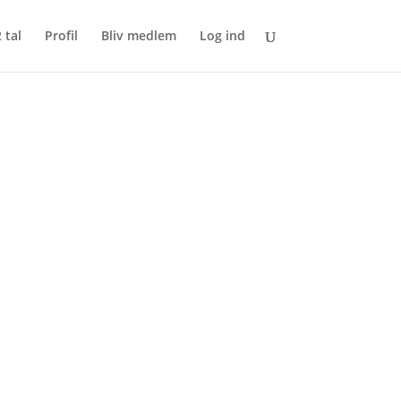
 tal
Profil
Bliv medlem
Log ind