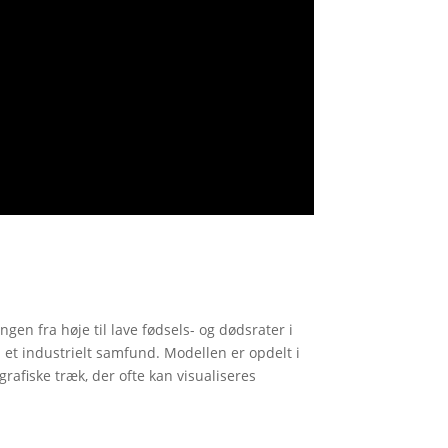
en fra høje til lave fødsels- og dødsrater i
il et industrielt samfund. Modellen er opdelt i
rafiske træk, der ofte kan visualiseres