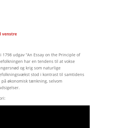
l venstre
 1798 udgav “An Essay on the Principle of
befolkningen har en tendens til at vokse
hungersnød og krig som naturlige
efolkningsvækst stod i kontrast til samtidens
lse på økonomisk tænkning, selvom
udsigelser.
ri: