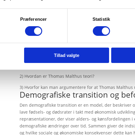
begrænsningerne i jordens ressourcer, især i lyset af k
udfordringer
. Disse faktorer har genoplivet diskussionen
moderne kontekst, hvor vi muligvis står overfor nye form
Præferencer
Statistik
Boost din viden om befolkningsudvikling og
Tegn figuren fra videoen.
Har du svar på:
Tillad valgte
1) Hvad skete der i den “Grønne revolution” og hvem ga
2) Hvordan er Thomas Malthus teori?
3) Hvorfor kan man argumentere for at Thomas Malthus m
Demografiske transition og bef
Den demografiske transition er en model, der beskriver o
lave fødsels- og dødsrater i takt med økonomisk udviklin
repræsentationer, der viser alders- og kønsfordelingen i 
demografiske ændringer over tid. Sammen giver de indsig
og hvilke sociale og økonomiske konsekvenser dette kan 