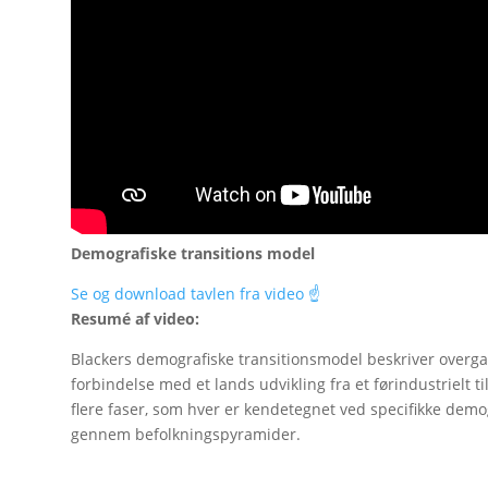
Demografiske transitions model
Se og download tavlen fra video ☝️
Resumé af video:
Blackers demografiske transitionsmodel beskriver overgang
forbindelse med et lands udvikling fra et førindustrielt t
flere faser, som hver er kendetegnet ved specifikke demog
gennem befolkningspyramider.