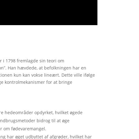
 i 1798 fremlagde sin teori om
ion”. Han hævdede, at befolkningen har en
onen kun kan vokse lineært. Dette ville ifølge
ge kontrolmekanismer for at bringe
re hedeområder opdyrket, hvilket øgede
andbrugsmetoder bidrog til at øge
er om fødevaremangel.
g har øget udbyttet af afgrøder, hvilket har