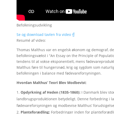
Befolkningsudvikling
Se og download tavlen fra video ☝️
Resumé af video:
Thomas Malthus var en engelsk økonom og demograf, der
befolkningsvækst i “An Essay on the Principle of Populat
tendens til at vokse eksponentielt, mens fødevareprodukti
Malthus føre til hungersnød, krig og sygdom som naturli
befolkningen i balance med fødevareforsyningen
.
Hvordan Malthus’ Teori Blev Modbevist
:
Opdyrkning af Heden (1835-1860):
I Danmark blev sto
landbrugsproduktionen betydeligt. Denne forbedring i l
fødevareforsyningen og modbevise Malthus’ forudsigels
Planteforædling:
Forbedringer inden for planteforædlin