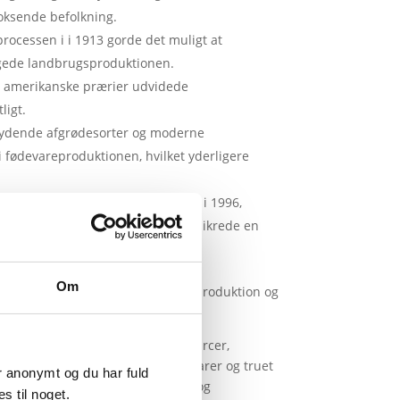
voksende befolkning.
ocessen i i 1913 gorde det muligt at
øgede landbrugsproduktionen.
 amerikanske prærier udvidede
ligt.
tydende afgrødesorter og moderne
 i fødevareproduktionen, hvilket yderligere
anismer (GMO) blev introduceret i 1996,
tigheden af afgrøder, og dermed sikrede en
Om
betydeligt øget verdens fødevareproduktion og
nger, som Malthus forudså.
elevante igen. Knappe naturressourcer,
l prisstigninger på essentielle varer og truet
er anonymt og du har fuld
 der øget fokus på bæredygtighed og
s til noget.