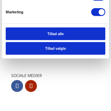
Biologi
Marketing
Naturgeografi
NV-metoder
Grow Like Tomorrow
Tillad alle
Cirkulære Plastik Lab
Naturnær skovdrift
Tillad valgte
Lær at lære til 12 tal
SOCIALE MEDIER