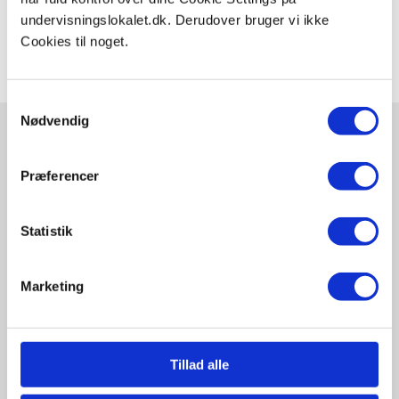
Claus Gudum Faaborg
januar 28, 2025
undervisningslokalet.dk. Derudover bruger vi ikke
Cookies til noget.
Samtykkevalg
Nødvendig
Præferencer
Relaterede videoer og guides
Udforsk også..
Statistik
CO2 udledningen fra din kost
Marketing
Fedme – en epidemi. Individ eller
samfundsproblem?
Tillad alle
Glukagon