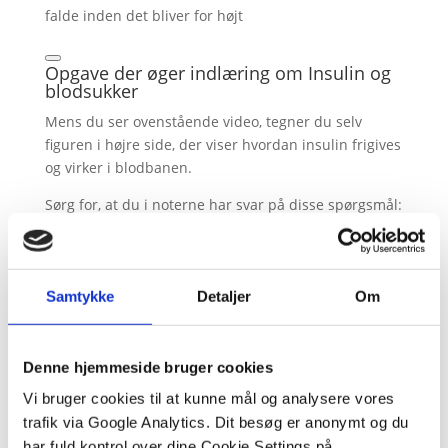
falde inden det bliver for højt
Opgave der øger indlæring om Insulin og
blodsukker
Mens du ser ovenstående video, tegner du selv
figuren i højre side, der viser hvordan insulin frigives
og virker i blodbanen.
Sørg for, at du i noterne har svar på disse spørgsmål:
1.Hvor produceres insulin?
2.Hvornår produceres insulin?
Samtykke
Detaljer
Om
3.Hvordan får insulin blodsukkeret til at falde?
Denne hjemmeside bruger cookies
Vi bruger cookies til at kunne mål og analysere vores
trafik via Google Analytics. Dit besøg er anonymt og du
har fuld kontrol over dine Cookie Settings på