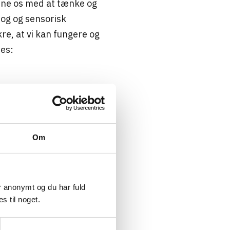
erne os med at tænke og
og og sensorisk
re, at vi kan fungere og
res:
Om
er anonymt og du har fuld
s til noget.