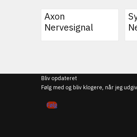
Axon
S
Nervesignal
N
Bliv opdateret
Følg med og bliv klogere, når jeg udg
Følg