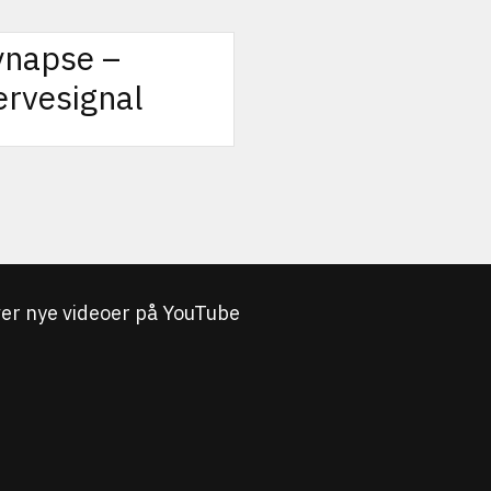
ynapse –
ervesignal
iver nye videoer på YouTube