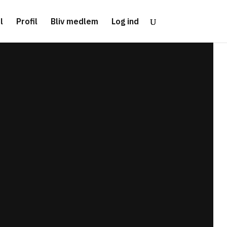
l
Profil
Bliv medlem
Log ind