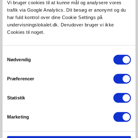
Vi bruger cookies til at kunne mål og analysere vores
Fedme – en epidemi. Individ eller
trafik via Google Analytics. Dit besøg er anonymt og du
samfundsproblem?
har fuld kontrol over dine Cookie Settings på
undervisningslokalet.dk. Derudover bruger vi ikke
Glukagon
Cookies til noget.
Glykæmisk indeks
Samtykkevalg
Nødvendig
Insulin
Præferencer
Insulin frigivelse og virkning. A/B
niveau
Statistik
Sult og mæthedssignaler, Leptin
og Ghrelin
Marketing
Type 1 diabetes (sukkersyge)