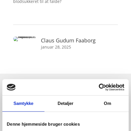
blodsukkeret til at falde?
Claus Gudum Faaborg
januar 28, 2025
Relaterede videoer og guides
Samtykke
Detaljer
Om
Udforsk også..
CO2 udledningen fra din kost
Denne hjemmeside bruger cookies