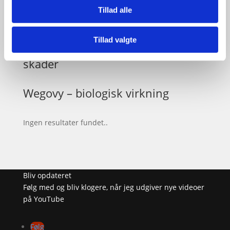
Tillad alle
Type 2 diabetes
Tillad valgte
Ubehandlet diabetes og osmotiske
skader
Wegovy – biologisk virkning
Ingen resultater fundet..
Bliv opdateret
Følg med og bliv klogere, når jeg udgiver nye videoer
på YouTube
Følg