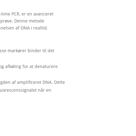
-time PCR, er en avanceret
en prøve. Denne metode
nelsen af DNA i realtid.
sse markører binder til det
g afkøling for at denaturere
ngden af amplificeret DNA. Dette
luorescenssignalet når en