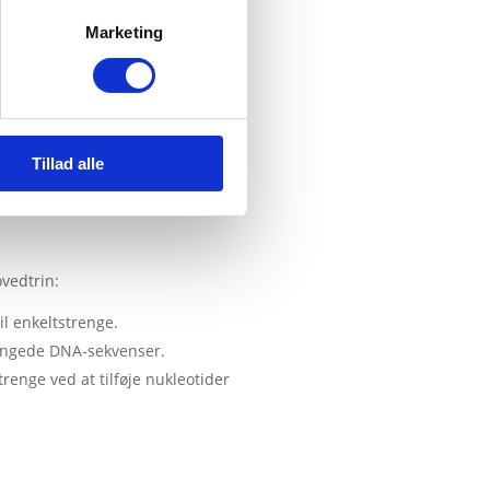
Marketing
Tillad alle
ovedtrin:
til enkeltstrenge
.
trengede DNA-sekvenser
.
enge ved at tilføje nukleotider