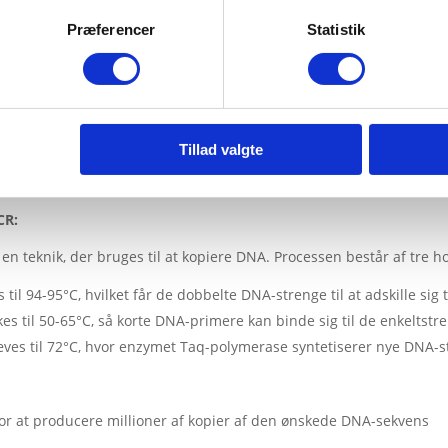
Præferencer
Statistik
Tillad valgte
CR:
n teknik, der bruges til at kopiere DNA. Processen består af tre h
til 94-95°C, hvilket får de dobbelte DNA-strenge til at adskille sig 
s til 50-65°C, så korte DNA-primere kan binde sig til de enkelts
es til 72°C, hvor enzymet Taq-polymerase syntetiserer nye DNA-str
for at producere millioner af kopier af den ønskede DNA-sekvens