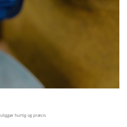
uliggør hurtig og præcis