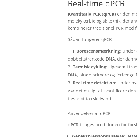
Real-time qPCR
Kvantitativ PCR (qPCR)
er den me
molekylærbiologisk teknik, der a
kombinerer traditionel PCR med fl
Sådan fungerer qPCR
Fluorescensmærkning
: Under 
dobbeltstrengede DNA, der dann
Termisk cykling
: Ligesom i tr
DNA, binde primere og forlænge
Real-time detektion
: Under hv
gør det muligt at kvantificere de
bestemt tærskelværdi.
Anvendelser af qPCR
qPCR bruges bredt inden for forsk
Genekspressionsanalyse
: Best