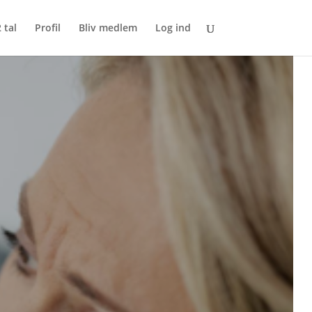
 tal
Profil
Bliv medlem
Log ind