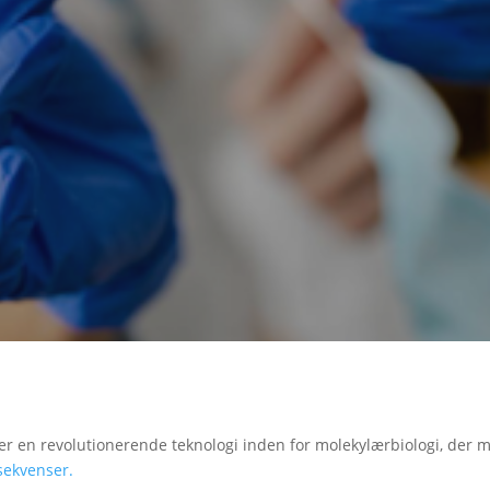
er en revolutionerende teknologi inden for molekylærbiologi, der m
ekvenser.