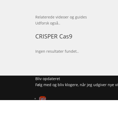
Relaterede videoer og guides
Udforsk også..
CRISPER Cas9
Ingen resultater fundet..
Bliv opdateret
Følg med og bliv klogere, når jeg udgiver nye
Følg