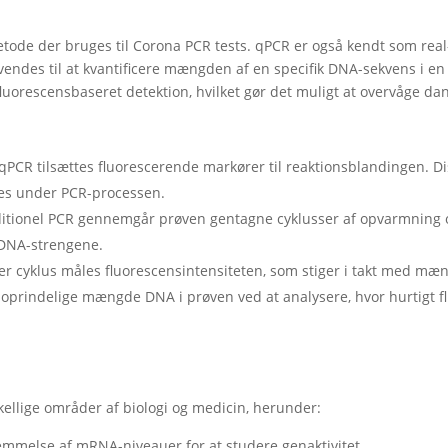
tode der bruges til Corona PCR tests. qPCR er også kendt som real
nvendes til at kvantificere mængden af en specifik DNA-sekvens i 
uorescensbaseret detektion, hvilket gør det muligt at overvåge dan
qPCR tilsættes fluorescerende markører til reaktionsblandingen. Di
es under PCR-processen.
aditionel PCR gennemgår prøven gentagne cyklusser af opvarmning o
 DNA-strengene.
er cyklus måles fluorescensintensiteten, som stiger i takt med mæ
n oprindelige mængde DNA i prøven ved at analysere, hvor hurtigt f
ellige områder af biologi og medicin, herunder:
emmelse af mRNA-niveauer for at studere genaktivitet.