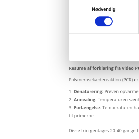
Samtykkevalg
Nødvendig
Resume af forklaring fra video P
Polymerasekædereaktion (PCR) er e
Denaturering
: Prøven opvarmes 
Annealing
: Temperaturen sænke
Forlængelse
: Temperaturen hæv
til primerne
.
Disse trin gentages 20-40 gange 