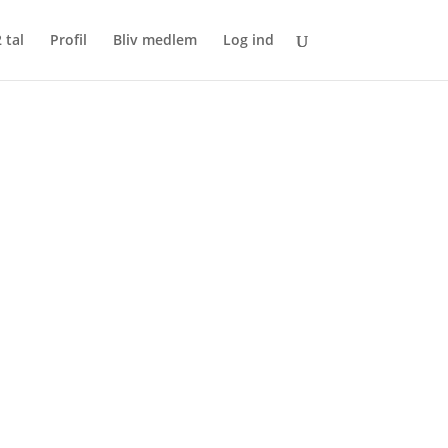
 tal
Profil
Bliv medlem
Log ind