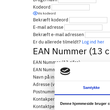
Kodeord
Vis kodeord
Bekræft kodeord
E-mail adresse
Bekræft e-mail adressen
Er du allerede tilmeldt?
Log ind her
EAN Nummer (13 ci
EAN Nummer (13 cifre)
EAN Nummer (13 cifre)
Navn på institution
Adresse (vejnavn og nr)
Samtykke
Postnummer og bynavn
Kontakperson: Fulde navn
Denne hjemmeside bruger c
Kontaktpersons emailadresse