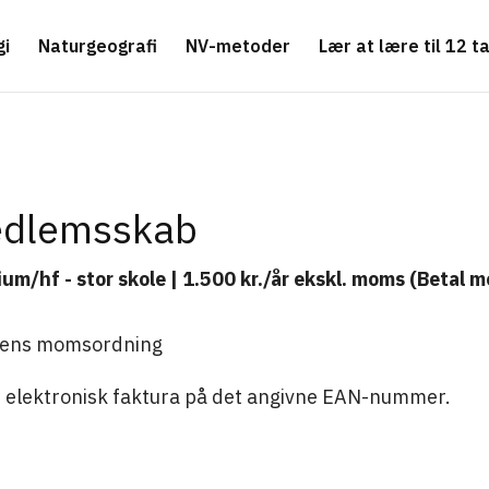
gi
Naturgeografi
NV-metoder
Lær at lære til 12 ta
edlemsskab
m/hf - stor skole | 1.500 kr./år ekskl. moms (Betal 
olens momsordning
 elektronisk faktura på det angivne EAN-nummer.