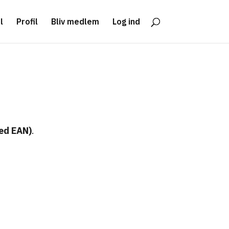
l
Profil
Bliv medlem
Log ind
med EAN)
.