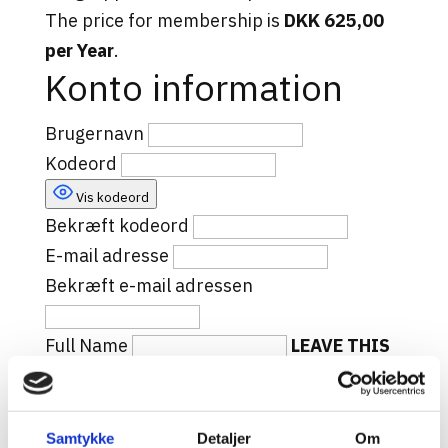
The price for membership is
DKK 625,00
per Year
.
Konto information
Brugernavn
Kodeord
Vis kodeord
Bekræft kodeord
E-mail adresse
Bekræft e-mail adressen
Full Name
LEAVE THIS
BLANK
Er du allerede tilmeldt?
Log ind her
Samtykke
Detaljer
Om