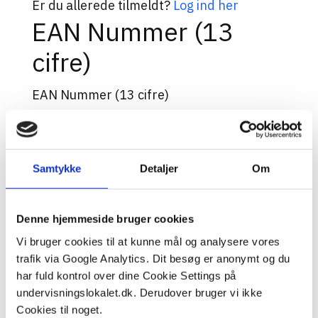
Er du allerede tilmeldt?
Log ind her
EAN Nummer (13
cifre)
EAN Nummer (13 cifre)
EAN Nummer (13 cifre)
Navn på institution
Samtykke
Detaljer
Om
Adresse (vejnavn og nr)
Denne hjemmeside bruger cookies
Vi bruger cookies til at kunne mål og analysere vores
Postnummer og bynavn
trafik via Google Analytics. Dit besøg er anonymt og du
har fuld kontrol over dine Cookie Settings på
Kontakperson: Fulde navn
undervisningslokalet.dk. Derudover bruger vi ikke
Cookies til noget.