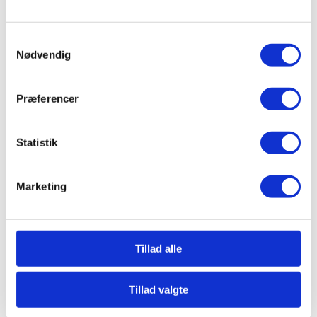
Kontaktpersons emailadresse
Samtykkevalg
Kontaktpersons telefonnummer
Nødvendig
Præferencer
Statistik
Marketing
Tillad alle
Tillad valgte