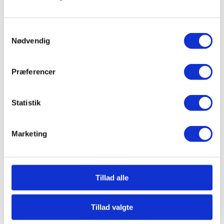
Information
Samtykkevalg
Nødvendig
Cookies & Privatlivspolitik
Profil
Præferencer
Sponsorerede artikler
Sitemap
Statistik
Marketing
Videoer
Biologi
Tillad alle
Naturgeografi
NV-metoder
Tillad valgte
Grow Like Tomorrow