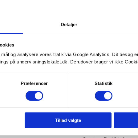
Reaction
Detaljer
ookies
e mål og analysere vores trafik via Google Analytics. Dit besøg 
ings på undervisningslokalet.dk. Derudover bruger vi ikke Cookie
ormation
Videoer
Præferencer
Statistik
okies & Privatlivspolitik
Biologi
ofil
Naturgeografi
onsorerede artikler
NV-metoder
Tillad valgte
temap
Grow Like Tomorrow