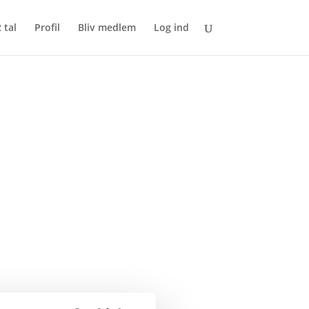
 tal
Profil
Bliv medlem
Log ind