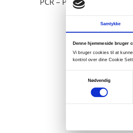
PCR – Polymerase Chain 
Samtykke
Denne hjemmeside bruger c
Vi bruger cookies til at kunn
kontrol over dine Cookie Sett
Samtykkevalg
Inf
Nødvendig
Co
Pr
Sp
Si